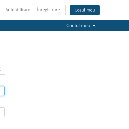
Autentificare
Înregistrare
Coșul meu
Contul meu
t