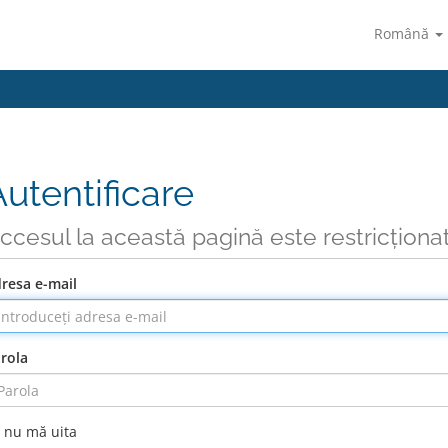
Română
Autentificare
ccesul la această pagină este restricționa
resa e-mail
rola
nu mă uita