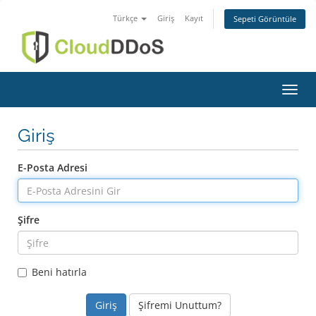
Türkçe
Giriş
Kayıt
Sepeti Görüntüle
Gezin
Giriş
E-Posta Adresi
Şifre
Beni hatırla
Şifremi Unuttum?