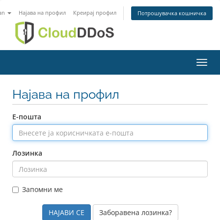
an
Најава на профил
Креирај профил
Потрошувачка кошничка
Вклу
Најава на профил
Е-пошта
Лозинка
Запомни ме
Заборавена лозинка?