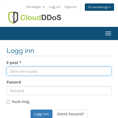
Norwegian
Logg inn
Registrer
Se handlevogn »
Bytt 
Logg inn
E-post *
Passord
Husk meg
Glemt Passord?