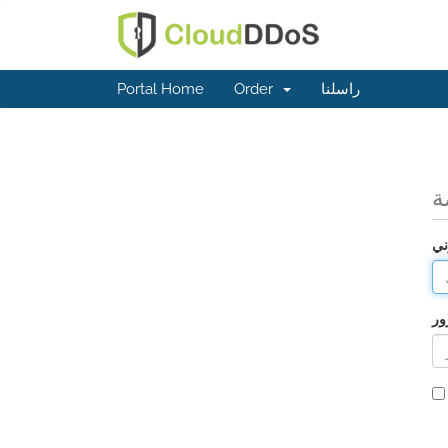
راسلنا
Order
Portal Home
ة
ني
ور