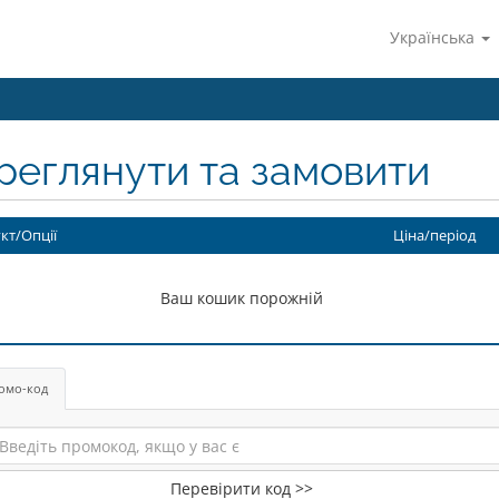
Українська
реглянути та замовити
кт/Опції
Ціна/період
Ваш кошик порожній
омо-код
Перевірити код >>