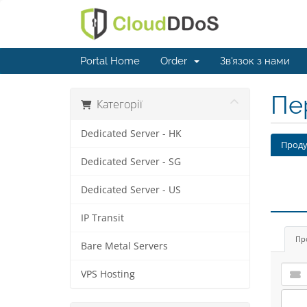
Portal Home
Order
Зв'язок з нами
Пе
Категорії
Dedicated Server - HK
Проду
Dedicated Server - SG
Dedicated Server - US
IP Transit
Пр
Bare Metal Servers
VPS Hosting