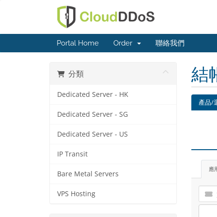
Portal Home
Order
聯絡我們
結
分類
Dedicated Server - HK
產品/
Dedicated Server - SG
Dedicated Server - US
IP Transit
應
Bare Metal Servers
VPS Hosting