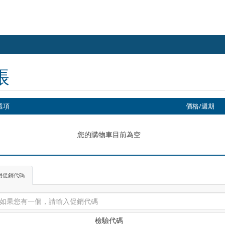
帳
選項
價格/週期
您的購物車目前為空
用促銷代碼
檢驗代碼