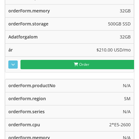
32GB
500GB SSD
32GB
$210.00 USD
/mo
Order
N/A
SM
N/A
2*E5-2600
N/A