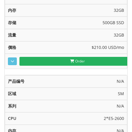
32GB
500GB SSD
32GB
$210.00 USD
/mo
Order
N/A
SM
N/A
2*E5-2600
N/A