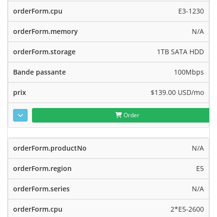
E3-1230
N/A
1TB SATA HDD
100Mbps
$139.00 USD
/mo
Order
N/A
E5
N/A
2*E5-2600