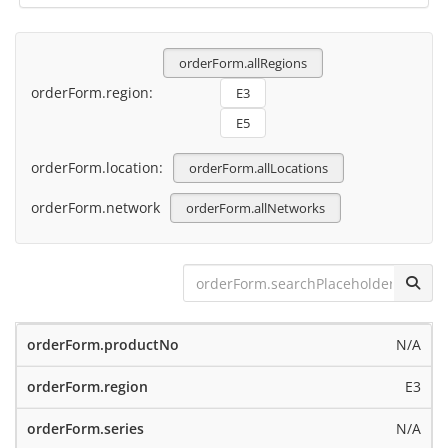
orderForm.allRegions
orderForm.region:
E3
E5
orderForm.location:
orderForm.allLocations
orderForm.network
orderForm.allNetworks
N/A
E3
N/A