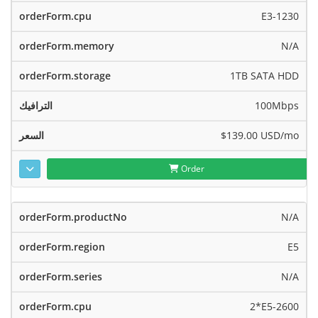
E3-1230
N/A
1TB SATA HDD
100Mbps
$139.00 USD
/mo
Order
N/A
E5
N/A
2*E5-2600