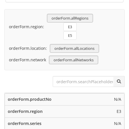
orderForm.allRegions
orderForm.region:
E3
E5
orderForm.location:
orderForm.allLocations
orderForm.network
orderForm.allNetworks
N/A
E3
N/A