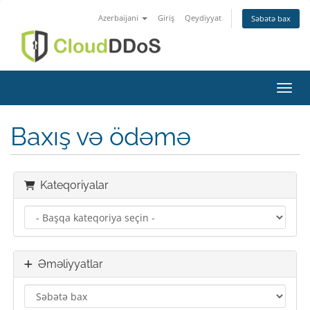
Azerbaijani
Giriş
Qeydiyyat
Səbətə bax
Naviq
Baxış və ödəmə
Kateqoriyalar
Əməliyyatlar