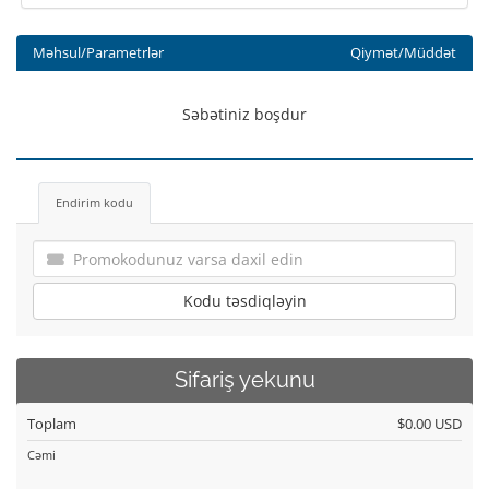
Məhsul/Parametrlər
Qiymət/Müddət
Səbətiniz boşdur
Endirim kodu
Kodu təsdiqləyin
Sifariş yekunu
Toplam
$0.00 USD
Cəmi