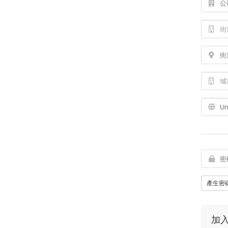
產生密
加